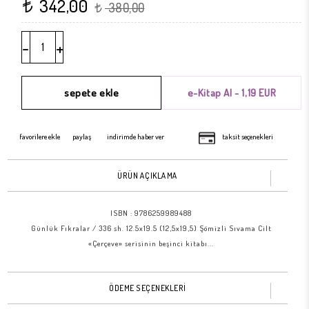
342,00
t
380,00
t
-
+
favorilere ekle
paylaş
indirimde haber ver
taksit seçenekleri
ÜRÜN AÇIKLAMA
ISBN :
9786259989488
Günlük Fıkralar / 336 sh. 12.5x19.5 (12,5x19,5) Şömizli Sıvama Cilt
«Çerçeve» serisinin beşinci kitabı...
ÖDEME SEÇENEKLERİ