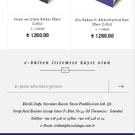
İmân ve İslâm Atlası (Deri
Ulu Hakan II. Abdülhamid Han
Ciltli)
(Deri Ciltli)
1.400,00
1.400,00
t
t
1.260,00
1.260,00
t
t
e-bülten listemize kayıt olun
Büyük Doğu Yayınları Basım Yayın Prodüksiyon Ltd. Şti.
Necip Fazıl Bulvarı Keyap Sitesi F1 Blok No:44/88 Ümraniye / İstanbul
Telefon: +90 216 546 10 25Fax: +90 216 546 10 24
e-Posta:
irtibat@buyukdogu.com.tr