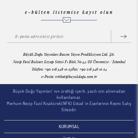
e-bülten listemize kayıt olun
Büyük Doğu Yayınları Basım Yayın Prodüksiyon Ltd. Şti.
Necip Fazıl Bulvarı Keyap Sitesi F1 Blok No:44/88 Ümraniye / İstanbul
Telefon: +90 216 546 10 25Fax: +90 216 546 10 24
e-Posta:
irtibat@buyukdogu.com.tr
Büyük Doğu Yayınları' nın ürettiği içerik, yazılı izin alınmadan
kullanılamaz.
Merhum Necip Fazıl Kısakürek(NFK) Üstad ‘ın Eserlerinin Resmi Satış
Sitesidir.
KURUMSAL