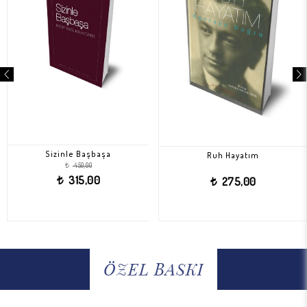
Sizinle Başbaşa
Ruh Hayatım
450,00
t
315,00
275,00
t
t
ÖZEL BASKI