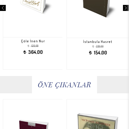
Çöle İnen Nur
İstanbula Hasret
520,00
220,00
t
t
364,00
154,00
t
t
ÖNE ÇIKANLAR