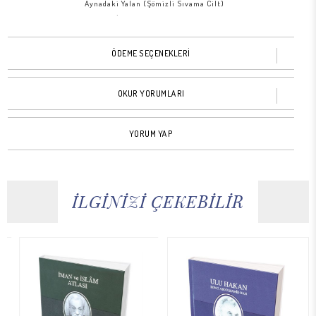
Aynadaki Yalan (Şömizli Sıvama Cilt)
Batı Tefekkürü ve İslam Tasavvufu (Şömizli Sıvama Cilt)
Babıali (Şömizli Sıvama Cilt)
Hitabeler (Şömizli Sıvama Cilt)
ÖDEME SEÇENEKLERİ
Peygamber Halkası (Şömizli Sıvama Cilt)
Esselam (Şömizli Sıvama Cilt)
OKUR YORUMLARI
Dünya Bir İnkılap Bekliyor (Şömizli Sıvama Cilt)
Hac (Şömizli Sıvama Cilt)
Tarih Boyunca Büyük Mazlumlar (Şömizli Sıvama Cilt)
YORUM YAP
Türkiye'nin Manzarası (Şömizli Sıvama Cilt)
Son Devrin Din Mazlumları (Şömizli Sıvama Cilt)
Ulu Hakan II. Abdülhamid Han (Şömizli Sıvama Cilt)
Doğru Yolun Sapık Kolları (Şömizli Sıvama Cilt)
İLGİNİZİ ÇEKEBİLİR
Yeniçeri (Şömizli Sıvama Cilt)
Sultan Vahidüddin(Şömizli Sıvama Cilt)
Çerçeve - 1 (Şömizli Sıvama Cilt)
Çerçeve - 2 (Şömizli Sıvama Cilt)
Çerçeve - 3 (Şömizli Sıvama Cilt)
Çerçeve - 4 (Şömizli Sıvama Cilt)
Çerçeve - 5 (Şömizli Sıvama Cilt)
Çerçeve - 6 (Şömizli Sıvama Cilt)