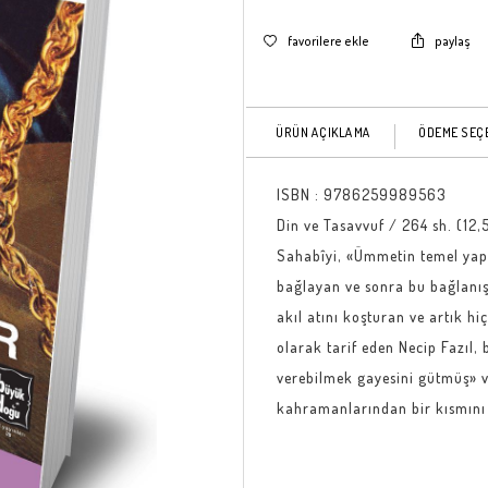
favorilere ekle
paylaş
ÜRÜN AÇIKLAMA
ÖDEME SEÇ
ISBN :
9786259989563
Din ve Tasavvuf / 264 sh. (12,
Sahabîyi, «Ümmetin temel yapı
bağlayan ve sonra bu bağlanış 
akıl atını koşturan ve artık hi
olarak tarif eden Necip Fazıl, 
verebilmek gayesini gütmüş» v
kahramanlarından bir kısmını 