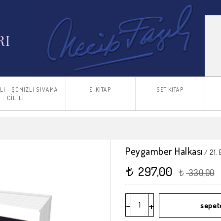
TLİ - ŞÖMİZLİ SIVAMA
E-KİTAP
SET KİTAP
CİLTLİ
Peygamber Halkası
/ 21.
297,00
t
330,00
t
-
+