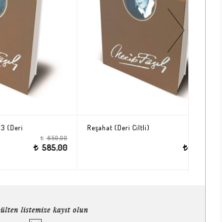
Reşahat (Deri Ciltli)
Gönül N
650,00
750,00
t
t
585,00
675,00
t
ülten listemize kayıt olun