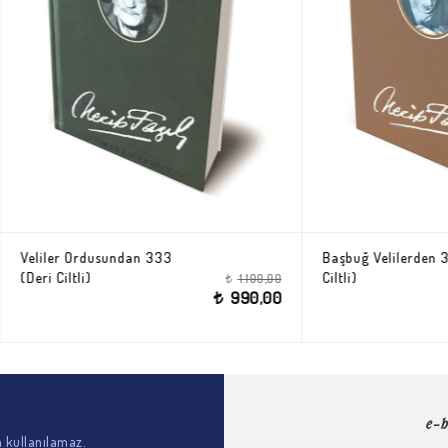
Ordusundan 333
Başbuğ Velilerden 33 (Deri
li)
Ciltli)
1.100,00
t
990,00
t
t
e-b
n kullanılamaz.