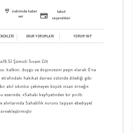
indirimde haber
taksit
ver
seçenekleri
ENEKLERİ
OKUR YORUMLARI
YORUM YAP
5x19,5) Şömizli Sıvam Cilt
sı; kalbini, duygu ve düşüncesini peşin olarak O’na
etrafındaki hakikat dairesi üstünde dilediği gibi
çbir akıl sıkıntısı çekmeyen büyük insan örneği»
bu eserinde, «Sahabi keyfiyetinden bir pırıltı
e alınlarında Sahabîlik nurunu taşıyan ebediyyet
örnekleştirmiştir.