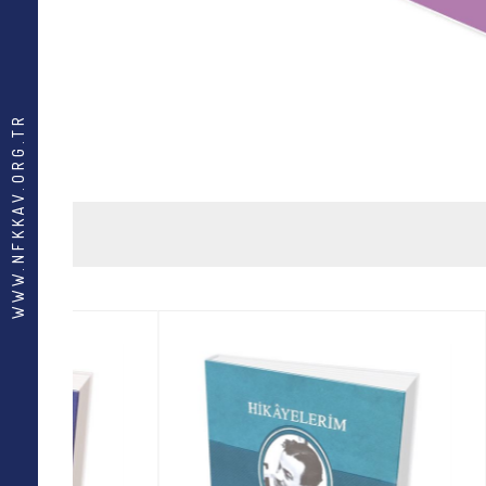
WWW.NFKKAV.ORG.TR