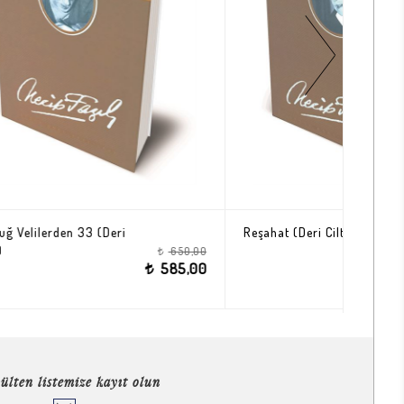
Reşahat (Deri Ciltli)
Gönül N
650,00
750,00
t
t
585,00
675,00
t
ülten listemize kayıt olun