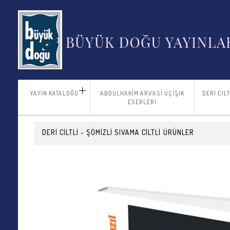
YAYIN KATALOĞU
ABDÜLHAKÎM ARVASÎ ÜÇIŞIK
DERİ CİL
ESERLERİ
DERİ CİLTLİ - ŞÖMİZLİ SIVAMA CİLTLİ
ÜRÜNLER