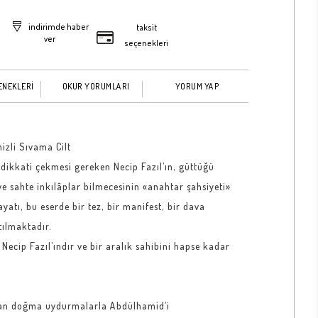
indirimde haber
taksit
ver
seçenekleri
ENEKLERİ
OKUR YORUMLARI
YORUM YAP
izli Sıvama Cilt
 dikkati çekmesi gereken Necip Fazıl’ın, güttüğü
e sahte inkılâplar bilmecesinin «anahtar şahsiyeti»
tı, bu eserde bir tez, bir manifest, bir dava
tılmaktadır.
 Necip Fazıl’ındır ve bir aralık sahibini hapse kadar
tan doğma uydurmalarla Abdülhamid’i