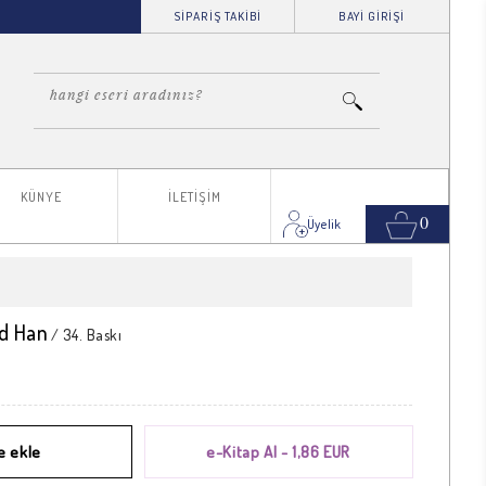
SİPARİŞ TAKİBİ
BAYİ GİRİŞİ
KÜNYE
İLETİŞİM
0
id Han
/ 34. Baskı