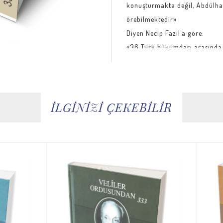
konuşturmakta değil, Abdülha
örebilmektedir»
Diyen Necip Fazıl’a göre:
«36 Türk hükümdarı arasında 
mevzuunda yahudi, dönme, mas
ele, İttihat ve Terakki eşkiyas
devamına şahit olduğumuz yala
görülmüş, fakat ilim ve tarihi
İLGİNİZİ ÇEKEBİLİR