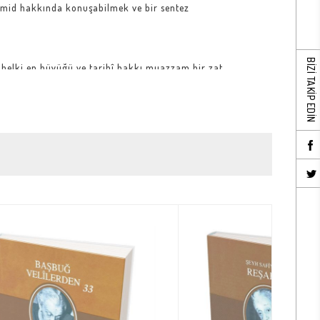
mid hakkında konuşabilmek ve bir sentez
BİZİ TAKİP EDİN
belki en büyüğü ve tarihî hakkı muazzam bir zat
on, kozmopolit ve emperyalizma ajanlariyle el
ının imal ettiği ve Cumhuriyet rejimi boyunca
ncı tarihe paydos!.. Dünyada her şeyin sahtesi
n devamlı yalancısına rastlanmamıştır!»