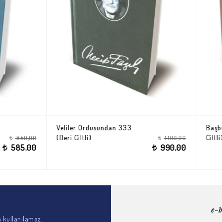
Ordusundan 333
Başbuğ Velilerden 33 (Deri
li)
Ciltli)
1.100,00
t
990,00
t
t
e-b
n kullanılamaz.