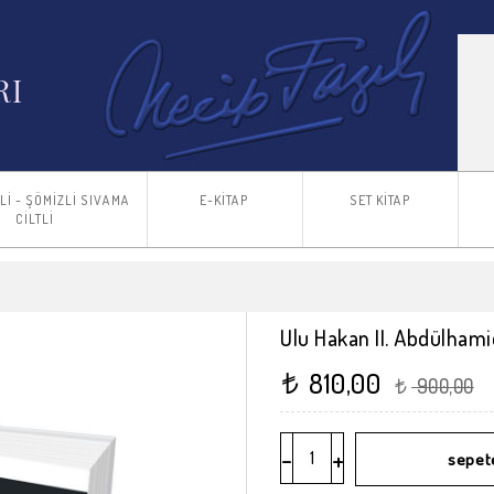
TLİ - ŞÖMİZLİ SIVAMA
E-KİTAP
SET KİTAP
CİLTLİ
Ulu Hakan II. Abdülham
810,00
t
900,00
t
-
+