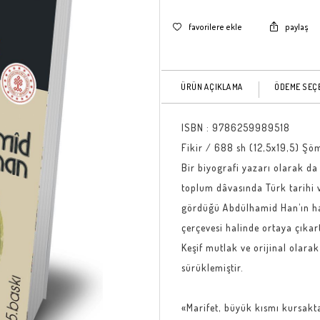
favorilere ekle
paylaş
ÜRÜN AÇIKLAMA
ÖDEME SEÇ
ISBN :
9786259989518
Fikir / 688 sh (12,5x19,5) Şöm
Bir biyografi yazarı olarak da
toplum dâvasında Türk tarihi v
gördüğü Abdülhamid Han’ın haya
çerçevesi halinde ortaya çıkar
Keşif mutlak ve orijinal olarak
sürüklemiştir.
«Marifet, büyük kısmı kursak