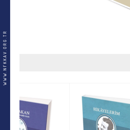
WWW.NFKKAV.ORG.TR