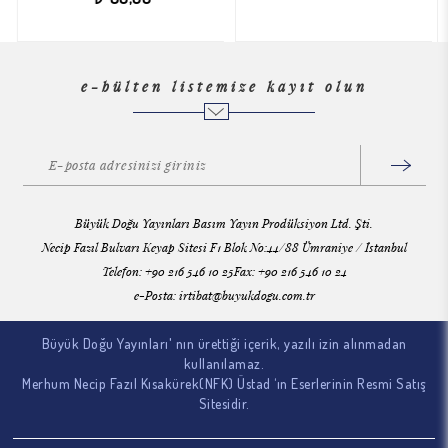
e-bülten listemize kayıt olun
Büyük Doğu Yayınları Basım Yayın Prodüksiyon Ltd. Şti.
Necip Fazıl Bulvarı Keyap Sitesi F1 Blok No:44/88 Ümraniye / İstanbul
Telefon: +90 216 546 10 25Fax: +90 216 546 10 24
e-Posta:
irtibat@buyukdogu.com.tr
Büyük Doğu Yayınları' nın ürettiği içerik, yazılı izin alınmadan
kullanılamaz.
Merhum Necip Fazıl Kısakürek(NFK) Üstad ‘ın Eserlerinin Resmi Satış
Sitesidir.