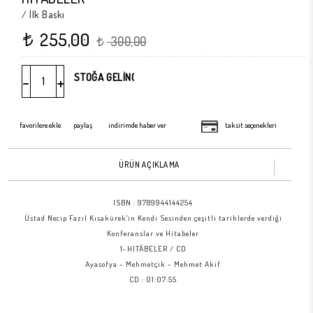
/ İlk Baskı
255,00
t
300,00
t
-
+
favorilere ekle
paylaş
indirimde haber ver
taksit seçenekleri
ÜRÜN AÇIKLAMA
ISBN :
9789944144254
Üstad Necip Fazıl Kısakürek'in Kendi Sesinden çeşitli tarihlerde verdiği
Konferanslar ve Hitabeler
1-HİTÂBELER / CD
Ayasofya - Mehmetçik - Mehmet Akif
CD : 01:07:55