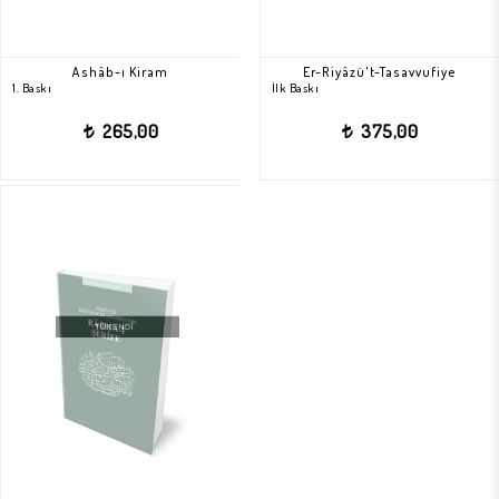
Ashâb-ı Kiram
Er-Riyâzü't-Tasavvufiye
1. Baskı
İlk Baskı
265,00
375,00
t
t