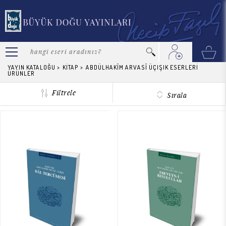
YAYIN KATALOĞU
>
KİTAP
>
ABDÜLHAKÎM ARVASÎ ÜÇIŞIK ESERLERİ
ÜRÜNLER
Filtrele
Sırala