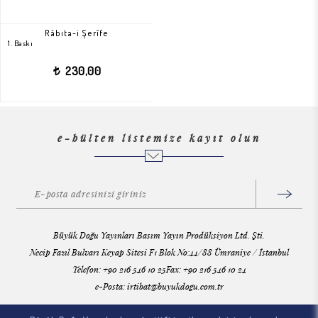
Râbıta-i Şerîfe
1. Baskı
230,00
t
e-bülten listemize kayıt olun
Büyük Doğu Yayınları Basım Yayın Prodüksiyon Ltd. Şti.
Necip Fazıl Bulvarı Keyap Sitesi F1 Blok No:44/88 Ümraniye / İstanbul
Telefon: +90 216 546 10 25Fax: +90 216 546 10 24
e-Posta:
irtibat@buyukdogu.com.tr