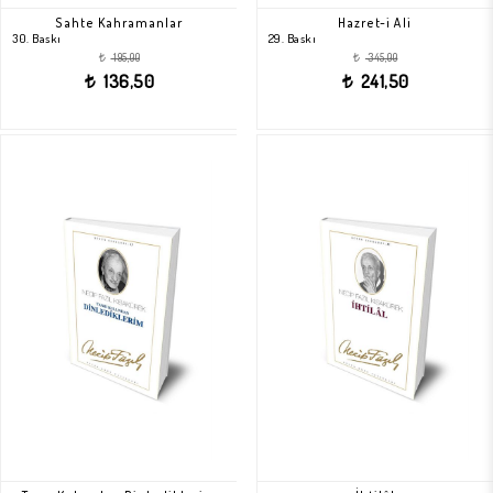
Sahte Kahramanlar
Hazret-i Ali
30. Baskı
29. Baskı
195,00
345,00
t
t
136,50
241,50
t
t