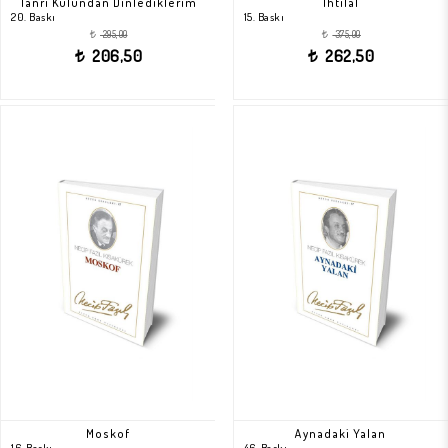
Tanrı Kulundan Dinlediklerim
İhtilâl
20. Baskı
15. Baskı
295,00
375,00
t
t
206,50
262,50
t
t
Moskof
Aynadaki Yalan
16. Baskı
46. Baskı