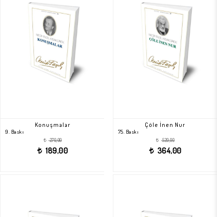
Konuşmalar
Çöle İnen Nur
9. Baskı
75. Baskı
270,00
520,00
t
t
189,00
364,00
t
t