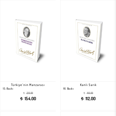
Türkiye'nin Manzarası
Kanlı Sarık
15. Baskı
16. Baskı
220,00
160,00
t
t
154,00
112,00
t
t