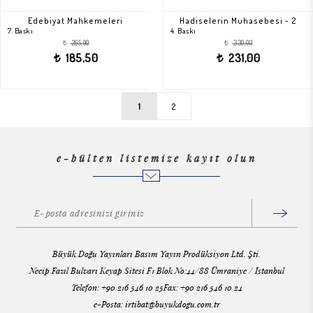
Edebiyat Mahkemeleri
Hadiselerin Muhasebesi - 2
7. Baskı
4. Baskı
265,00
330,00
t
t
185,50
231,00
t
t
1
2
e-bülten listemize kayıt olun
Büyük Doğu Yayınları Basım Yayın Prodüksiyon Ltd. Şti.
Necip Fazıl Bulvarı Keyap Sitesi F1 Blok No:44/88 Ümraniye / İstanbul
Telefon: +90 216 546 10 25Fax: +90 216 546 10 24
e-Posta:
irtibat@buyukdogu.com.tr