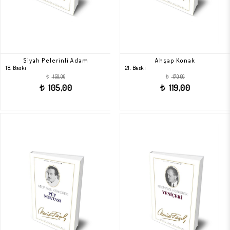
Siyah Pelerinli Adam
Ahşap Konak
18. Baskı
21. Baskı
150,00
170,00
t
t
105,00
119,00
t
t