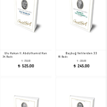
Ulu Hakan II. Abdülhamid Han
Başbuğ Velilerden 33
34. Baskı
18. Baskı
750,00
350,00
t
t
525,00
245,00
t
t