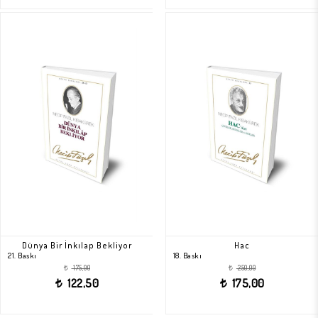
Dünya Bir İnkılap Bekliyor
Hac
21. Baskı
18. Baskı
175,00
250,00
t
t
122,50
175,00
t
t