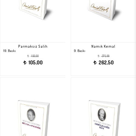
Parmaksız Salih
Namık Kemal
19. Baskı
9. Baskı
150,00
375,00
t
t
105,00
262,50
t
t