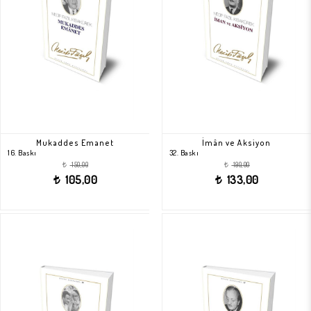
Mukaddes Emanet
İmân ve Aksiyon
16. Baskı
32. Baskı
150,00
190,00
t
t
105,00
133,00
t
t