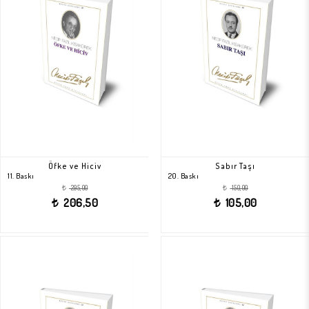
Öfke ve Hiciv
Sabır Taşı
11. Baskı
20. Baskı
295,00
150,00
t
t
206,50
105,00
t
t