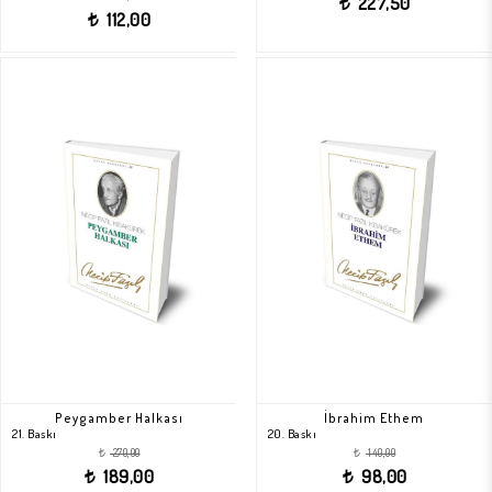
227,50
t
112,00
t
Peygamber Halkası
İbrahim Ethem
21. Baskı
20. Baskı
270,00
140,00
t
t
189,00
98,00
t
t