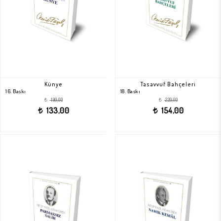
Künye
Tasavvuf Bahçeleri
16. Baskı
18. Baskı
190,00
220,00
t
t
133,00
154,00
t
t