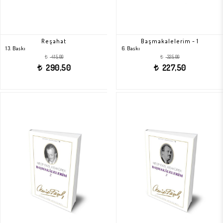
Reşahat
Başmakalelerim - 1
13. Baskı
6. Baskı
415,00
325,00
t
t
290,50
227,50
t
t