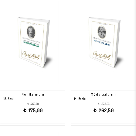
Nur Harmanı
Müdafaalarım
15. Baskı
14. Baskı
250,00
375,00
t
t
175,00
262,50
t
t