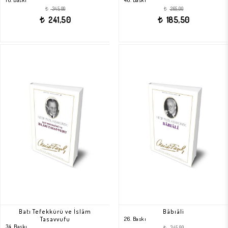
345,00
265,00
t
t
241,50
185,50
t
t
Batı Tefekkürü ve İslâm
Bâbıâli
Tasavvufu
26. Baskı
34. Baskı
345,00
t