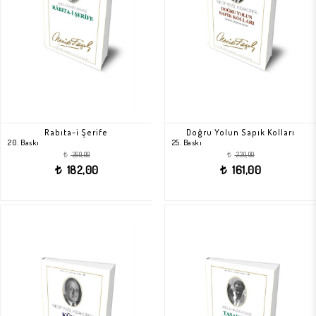
Rabıta-i Şerife
Doğru Yolun Sapık Kolları
20. Baskı
25. Baskı
260,00
230,00
t
t
182,00
161,00
t
t