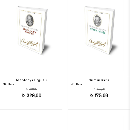
İdeolocya Örgüsü
Mümin Kafir
34. Baskı
20. Baskı
470,00
250,00
t
t
329,00
175,00
t
t