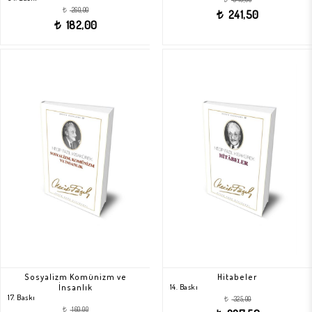
260,00
t
241,50
t
182,00
t
Sosyalizm Komünizm ve
Hitabeler
İnsanlık
14. Baskı
17. Baskı
325,00
t
160,00
t