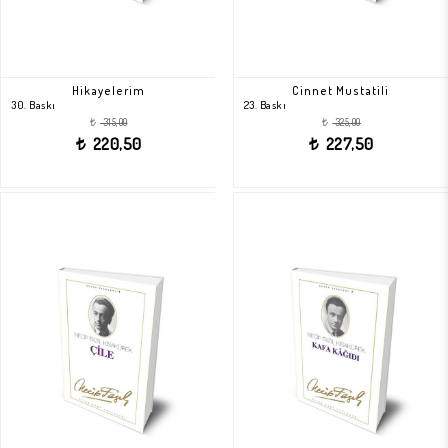
Hikayelerim
Cinnet Mustatili
30. Baskı
23. Baskı
315,00
325,00
t
t
220,50
227,50
t
t