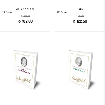
At'a Senfoni
Para
13. Baskı
22. Baskı
260,00
175,00
t
t
182,00
122,50
t
t