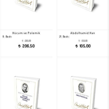
Hücum ve Polemik
Abdülhamid Han
9. Baskı
21. Baskı
295,00
150,00
t
t
206,50
105,00
t
t