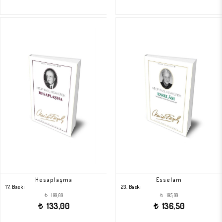
Hesaplaşma
Esselam
17. Baskı
23. Baskı
190,00
195,00
t
t
133,00
136,50
t
t