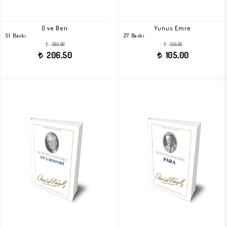
O ve Ben
Yunus Emre
51. Baskı
27. Baskı
295,00
150,00
t
t
206,50
105,00
t
t