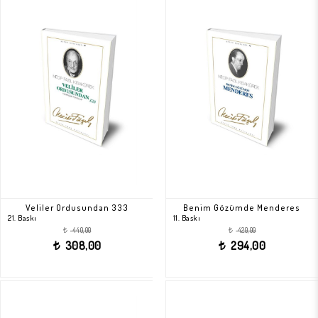
Veliler Ordusundan 333
Benim Gözümde Menderes
21. Baskı
11. Baskı
440,00
420,00
t
t
308,00
294,00
t
t