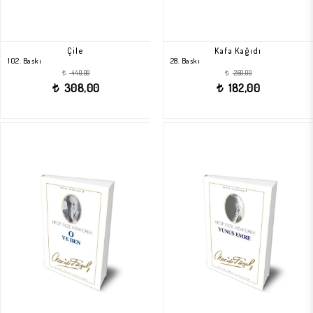
Çile
Kafa Kağıdı
102. Baskı
28. Baskı
440,00
260,00
t
t
308,00
182,00
t
t