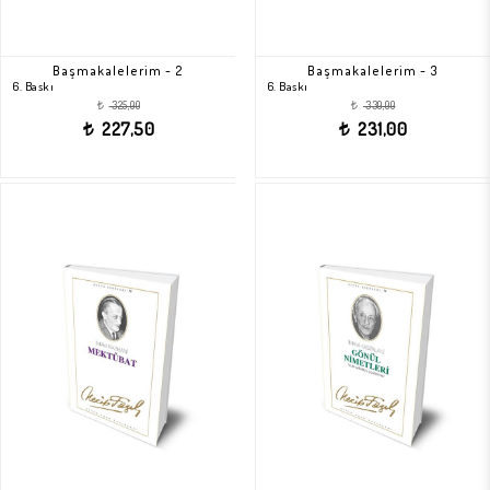
Başmakalelerim - 2
Başmakalelerim - 3
6. Baskı
6. Baskı
325,00
330,00
t
t
227,50
231,00
t
t