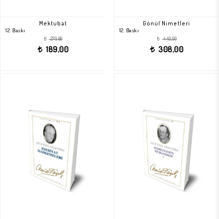
Mektubat
Gönül Nimetleri
12. Baskı
12. Baskı
270,00
440,00
t
t
189,00
308,00
t
t