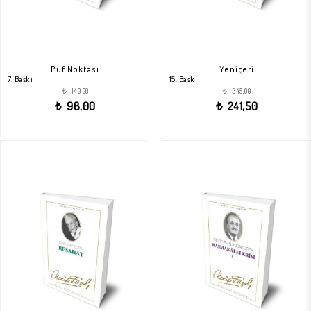
Püf Noktası
Yeniçeri
7. Baskı
15. Baskı
140,00
345,00
t
t
98,00
241,50
t
t