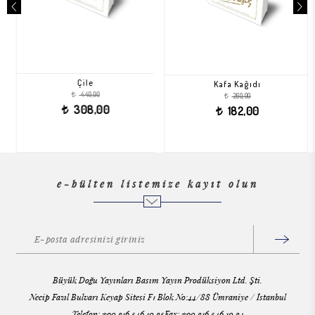
Çile
Kafa Kağıdı
440,00
260,00
t
t
308,00
182,00
t
t
e-bülten listemize kayıt olun
Büyük Doğu Yayınları Basım Yayın Prodüksiyon Ltd. Şti.
Necip Fazıl Bulvarı Keyap Sitesi F1 Blok No:44/88 Ümraniye / İstanbul
Telefon: +90 216 546 10 25Fax: +90 216 546 10 24