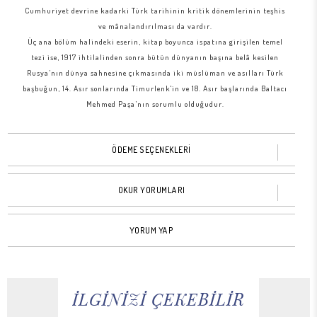
Cumhuriyet devrine kadarki Türk tarihinin kritik dönemlerinin teşhis
ve mânalandırılması da vardır.
Üç ana bölüm halindeki eserin, kitap boyunca ispatına girişilen temel
tezi ise, 1917 ihtilalinden sonra bütün dünyanın başına belâ kesilen
Rusya’nın dünya sahnesine çıkmasında iki müslüman ve asılları Türk
başbuğun, 14. Asır sonlarında Timurlenk'in ve 18. Asır başlarında Baltacı
Mehmed Paşa’nın sorumlu olduğudur.
ÖDEME SEÇENEKLERİ
OKUR YORUMLARI
YORUM YAP
İLGİNİZİ ÇEKEBİLİR