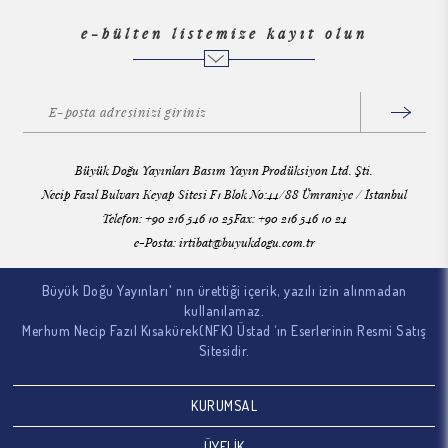
e-bülten listemize kayıt olun
Büyük Doğu Yayınları Basım Yayın Prodüksiyon Ltd. Şti.
Necip Fazıl Bulvarı Keyap Sitesi F1 Blok No:44/88 Ümraniye / İstanbul
Telefon: +90 216 546 10 25Fax: +90 216 546 10 24
e-Posta:
irtibat@buyukdogu.com.tr
Büyük Doğu Yayınları' nın ürettiği içerik, yazılı izin alınmadan
kullanılamaz.
Merhum Necip Fazıl Kısakürek(NFK) Üstad ‘ın Eserlerinin Resmi Satış
Sitesidir.
KURUMSAL
ÜYELİK