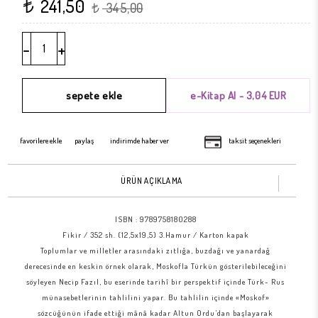
241,50
t
345,00
t
-
+
favorilere ekle
paylaş
indirimde haber ver
taksit seçenekleri
ÜRÜN AÇIKLAMA
ISBN :
9789758180288
Fikir / 352 sh. (12,5x19,5) 3.Hamur / Karton kapak
Toplumlar ve milletler arasındaki zıtlığa, buzdağı ve yanardağ
derecesinde en keskin örnek olarak, Moskofla Türkün gösterilebileceğini
söyleyen Necip Fazıl, bu eserinde tarihî bir perspektif içinde Türk- Rus
münasebetlerinin tahlilini yapar. Bu tahlilin içinde «Moskof»
sözcüğünün ifade ettiği mânâ kadar Altun Ordu’dan başlayarak