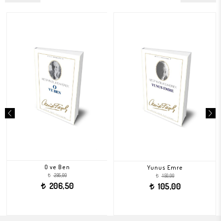
O ve Ben
Yunus Emre
295,00
150,00
t
t
206,50
105,00
t
t