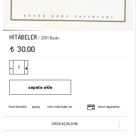
HİTÂBELER
/ 2011 Baskı
30,00
t
-
+
favorilere ekle
paylaş
indirimde haber ver
taksit seçenekleri
ÜRÜN AÇIKLAMA