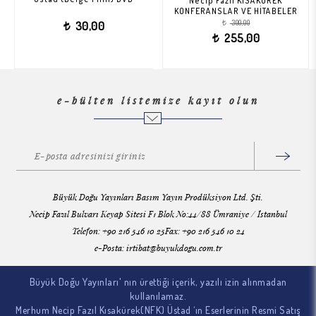
Necip Fazıl KISAKÜREK
KONFERANSLAR VE HİTABELER
300,00
30,00
t
t
255,00
t
e-bülten listemize kayıt olun
Büyük Doğu Yayınları Basım Yayın Prodüksiyon Ltd. Şti.
Necip Fazıl Bulvarı Keyap Sitesi F1 Blok No:44/88 Ümraniye / İstanbul
Telefon: +90 216 546 10 25Fax: +90 216 546 10 24
e-Posta:
irtibat@buyukdogu.com.tr
Büyük Doğu Yayınları' nın ürettiği içerik, yazılı izin alınmadan
kullanılamaz.
Merhum Necip Fazıl Kısakürek(NFK) Üstad ‘ın Eserlerinin Resmi Satış