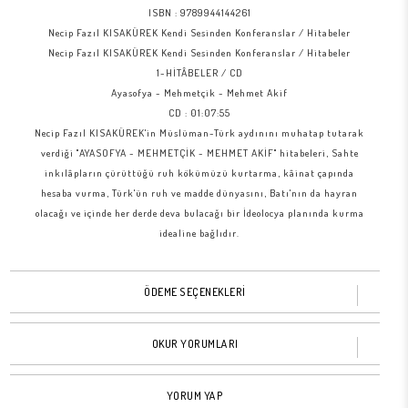
ISBN :
9789944144261
Necip Fazıl KISAKÜREK Kendi Sesinden Konferanslar / Hitabeler
Necip Fazıl KISAKÜREK Kendi Sesinden Konferanslar / Hitabeler
1-HİTÂBELER / CD
Ayasofya - Mehmetçik - Mehmet Akif
CD : 01:07:55
Necip Fazıl KISAKÜREK'in Müslüman-Türk aydınını muhatap tutarak
verdiği "AYASOFYA - MEHMETÇİK - MEHMET AKİF" hitabeleri, Sahte
inkılâpların çürüttüğü ruh kökümüzü kurtarma, kâinat çapında
hesaba vurma, Türk'ün ruh ve madde dünyasını, Batı'nın da hayran
olacağı ve içinde her derde deva bulacağı bir İdeolocya planında kurma
idealine bağlıdır.
ÖDEME SEÇENEKLERİ
OKUR YORUMLARI
YORUM YAP