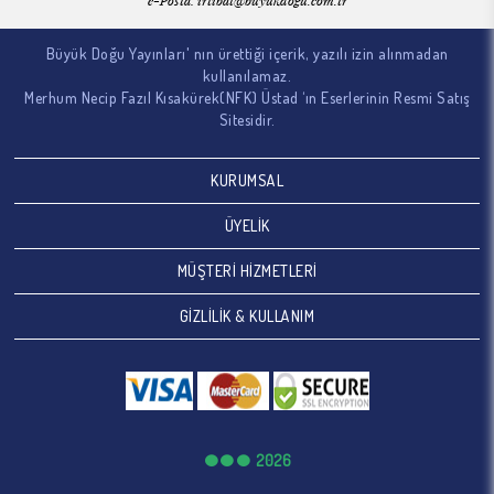
e-Posta:
irtibat@buyukdogu.com.tr
Büyük Doğu Yayınları' nın ürettiği içerik, yazılı izin alınmadan
kullanılamaz.
Merhum Necip Fazıl Kısakürek(NFK) Üstad ‘ın Eserlerinin Resmi Satış
Sitesidir.
KURUMSAL
ÜYELİK
MÜŞTERİ HİZMETLERİ
GİZLİLİK & KULLANIM
2026