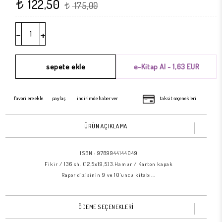
122,50
t
175,00
t
-
+
favorilere ekle
paylaş
indirimde haber ver
taksit seçenekleri
ÜRÜN AÇIKLAMA
ISBN :
9789944144049
Fikir / 136 sh. (12,5x19,5)3.Hamur / Karton kapak
Rapor dizisinin 9 ve 10'uncu kitabı...
ÖDEME SEÇENEKLERİ