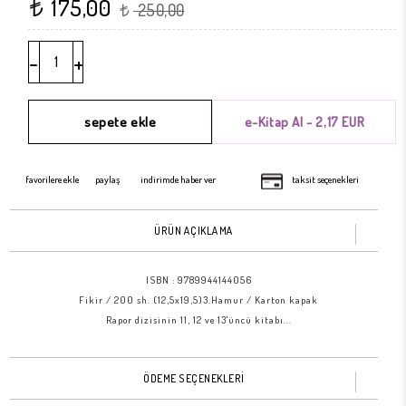
175,00
t
250,00
t
-
+
favorilere ekle
paylaş
indirimde haber ver
taksit seçenekleri
ÜRÜN AÇIKLAMA
ISBN :
9789944144056
Fikir / 200 sh. (12,5x19,5)3.Hamur / Karton kapak
Rapor dizisinin 11, 12 ve 13'üncü kitabı...
ÖDEME SEÇENEKLERİ