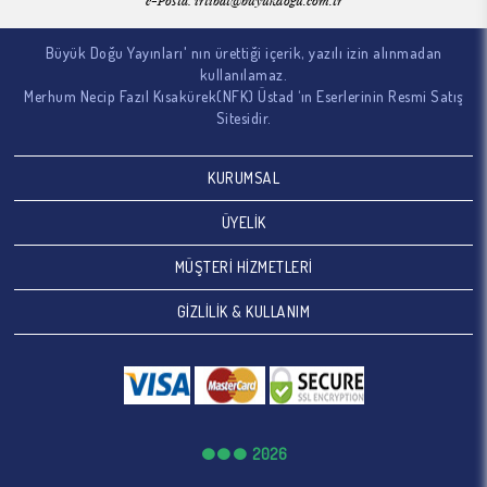
e-Posta:
irtibat@buyukdogu.com.tr
Büyük Doğu Yayınları' nın ürettiği içerik, yazılı izin alınmadan
kullanılamaz.
Merhum Necip Fazıl Kısakürek(NFK) Üstad ‘ın Eserlerinin Resmi Satış
Sitesidir.
KURUMSAL
ÜYELİK
MÜŞTERİ HİZMETLERİ
GİZLİLİK & KULLANIM
2026