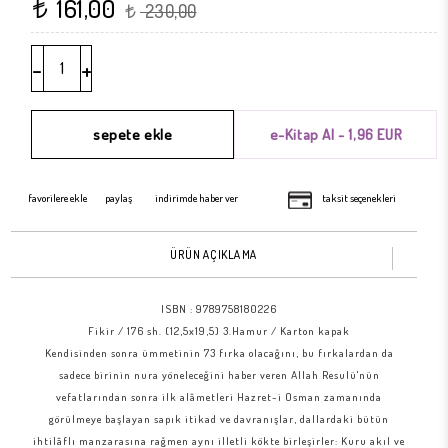
161,00
t
230,00
t
-
+
favorilere ekle
paylaş
indirimde haber ver
taksit seçenekleri
ÜRÜN AÇIKLAMA
ISBN :
9789758180226
Fikir / 176 sh. (12,5x19,5) 3.Hamur / Karton kapak
Kendisinden sonra ümmetinin 73 fırka olacağını, bu fırkalardan da
sadece birinin nura yöneleceğini haber veren Allah Resulü'nün
vefatlarından sonra ilk alâmetleri Hazret-i Osman zamanında
görülmeye başlayan sapık itikad ve davranışlar, dallardaki bütün
ihtilâflı manzarasına rağmen aynı illetli kökte birleşirler: Kuru akıl ve