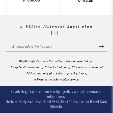
308,00
182,00
t
t
e-bülten listemize kayıt olun
Büyük Doğu Yayınları Basım Yayın Prodüksiyon Ltd. Şti.
Necip Fazıl Bulvarı Keyap Sitesi F1 Blok No:44/88 Ümraniye / İstanbul
Telefon: +90 216 546 10 25Fax: +90 216 546 10 24
e-Posta:
irtibat@buyukdogu.com.tr
Büyük Doğu Yayınları' nın ürettiği içerik, yazılı izin alınmadan
kullanılamaz.
Merhum Necip Fazıl Kısakürek(NFK) Üstad ‘ın Eserlerinin Resmi Satış
Sitesidir.