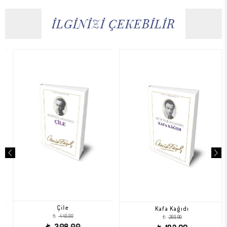
İLGİNİZİ ÇEKEBİLİR
Çile
Kafa Kağıdı
440,00
260,00
t
t