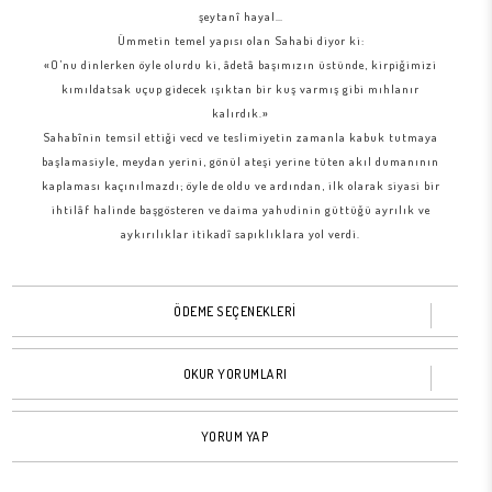
şeytanî hayal…
Ümmetin temel yapısı olan Sahabi diyor ki:
«O’nu dinlerken öyle olurdu ki, âdetâ başımızın üstünde, kirpiğimizi
kımıldatsak uçup gidecek ışıktan bir kuş varmış gibi mıhlanır
kalırdık.»
Sahabînin temsil ettiği vecd ve teslimiyetin zamanla kabuk tutmaya
başlamasiyle, meydan yerini, gönül ateşi yerine tüten akıl dumanının
kaplaması kaçınılmazdı; öyle de oldu ve ardından, ilk olarak siyasi bir
ihtilâf halinde başgösteren ve daima yahudinin güttüğü ayrılık ve
aykırılıklar itikadî sapıklıklara yol verdi.
Kitapta, «Sünnet ve Cemaat Ehli» anlayışı dışında kalan batıl ve sapık
kollar, ilk örneklerinden itibaren tarihî bir geliş halinde teşrih edilir ve
günümüze bağlanırken, gaye şöylece ifadesini bulur: Dâva, İslâmı
ÖDEME SEÇENEKLERİ
olduğu gibi bulmak, dinin ulvî ve mücerred hakikatini meydana
çıkarmaktır; uydurmak ve kendi hakikat vehmine feda etmek değil…
OKUR YORUMLARI
YORUM YAP