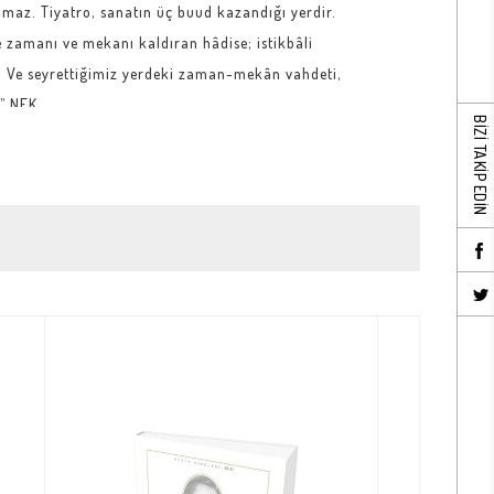
amaz. Tiyatro, sanatın üç buud kazandığı yerdir.
de zamanı ve mekanı kaldıran hâdise; istikbâli
. Ve seyrettiğimiz yerdeki zaman-mekân vahdeti,
.” NFK
BİZİ TAKİP EDİN