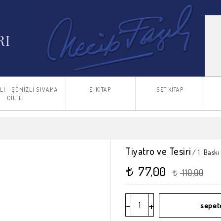
TLİ - ŞÖMİZLİ SIVAMA
E-KİTAP
SET KİTAP
CİLTLİ
Tiyatro ve Tesiri
/ 1. Baskı
77,00
t
110,00
t
-
+