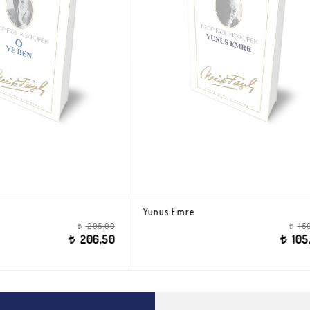
mre
Sahte Kahramanlar
150,00
t
105,00
t