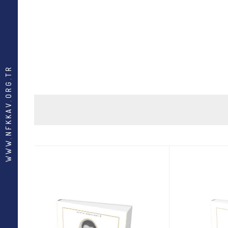
WWW.NFKKAV.ORG.TR