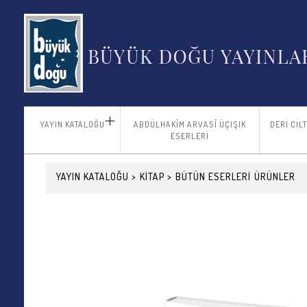
YAYIN KATALOĞU
ABDÜLHAKÎM ARVASÎ ÜÇIŞIK
DERİ CİL
ESERLERİ
YAYIN KATALOĞU
>
KİTAP
>
BÜTÜN ESERLERİ
ÜRÜNLER