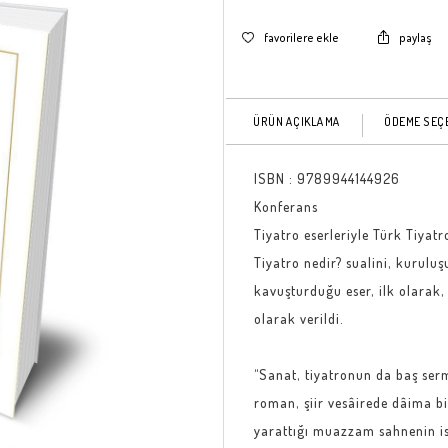
favorilere ekle
paylaş
ÜRÜN AÇIKLAMA
ÖDEME SEÇ
ISBN :
9789944144926
Konferans
Tiyatro eserleriyle Türk Tiyat
Tiyatro nedir? sualini, kurulu
kavuşturduğu eser, ilk olarak
olarak verildi.
“Sanat, tiyatronun da baş ser
roman, şiir vesâirede dâima bi
yarattığı muazzam sahnenin ism