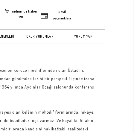
indirimde haber
taksit
ver
seçenekleri
ENEKLERİ
OKUR YORUMLARI
YORUM YAP
rosunun kurucu müelliflerinden olan Üstad’ın,
şundan günümüze tarihi bir perspektif içinde izaha
, 1964 yılında Aydınlar Ocağı salonunda konferans
mayesi olan kelâmın muhtelif formlarında, hikâye,
r, iki buudludur; üçe varmaz. Ve hayal ki, Allahın
idir, orada kendisini hakikatteki, realitedeki