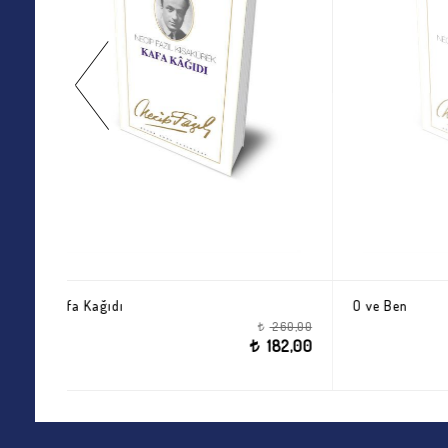
O ve Ben
Yunus E
260,00
295,00
t
182,00
206,50
t