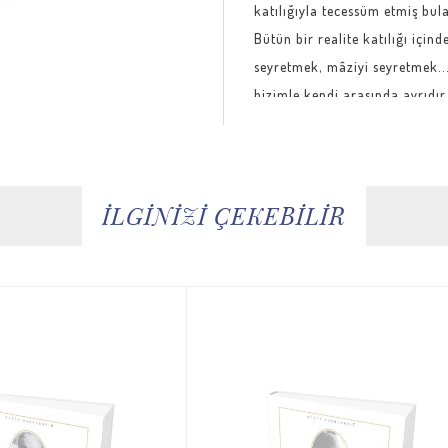
katılığıyla tecessüm etmiş bul
Bütün bir realite katılığı için
seyretmek, mâziyi seyretmek..
bizimle kendi arasında ayrıdır
İLGİNİZİ ÇEKEBİLİR