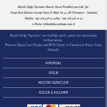
Büyük Doğu Yayınları Basım Yayın Prodüksiyon Ltd. Şti.
978-605-9535-35-9 (1.c)" Büyük Doğu Dergi Koleksiyonu
978-605-9535-36-6 (2.c)" Büyük Doğu Dergi Koleksiyonu
Necip Fazıl Bulvarı Keyap Sitesi F1 Blok No:44/88 Ümraniye / İstanbul
978-605-9535-37-3 (3.c)" Büyük Doğu Dergi Koleksiyonu
Telefon: +90 216 546 10 25Fax: +90 216 546 10 24
978-605-9535-38-0 (4.c)" Büyük Doğu Dergi Koleksiyonu
e-Posta:
irtibat@buyukdogu.com.tr
978-605-9535-39-7 (5.c)" Büyük Doğu Dergi Koleksiyonu
978-605-9535-40-3 (6.c)" Büyük Doğu Dergi Koleksiyonu
Büyük Doğu Yayınları' nın ürettiği içerik, yazılı izin alınmadan
978-605-9535-41-0 (7.c)" Büyük Doğu Dergi Koleksiyonu
kullanılamaz.
978-605-9535-42-7 (8.c)" Büyük Doğu Dergi Koleksiyonu
Merhum Necip Fazıl Kısakürek(NFK) Üstad ‘ın Eserlerinin Resmi Satış
978-605-9535-43-4 (9.c)" Büyük Doğu Dergi Koleksiyonu
Sitesidir.
978-605-9535-44-1 (10.c)" Büyük Doğu Dergi Koleksiyonu
KURUMSAL
ÜYELİK
MÜŞTERİ HİZMETLERİ
GİZLİLİK & KULLANIM