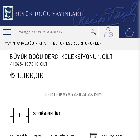
YAYIN KATALOĞU
>
KİTAP
>
BÜTÜN ESERLERİ
ÜRÜNLER
BÜYÜK DOĞU DERGİ KOLEKSİYONU 1. CİLT
/ 1945- 1978 10 CİLT
1.000,00
t
-
+
favorilere ekle
paylaş
indirimde haber ver
taksit seçenekleri