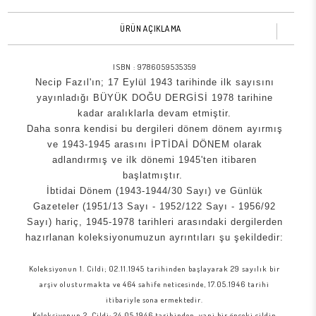
ÜRÜN AÇIKLAMA
ISBN :
9786059535359
Necip Fazıl'ın; 17 Eylül 1943 tarihinde ilk sayısını
yayınladığı BÜYÜK DOĞU DERGİSİ 1978 tarihine
kadar aralıklarla devam etmiştir.
Daha sonra kendisi bu dergileri dönem dönem ayırmış
ve 1943-1945 arasını İPTİDAİ DÖNEM olarak
adlandırmış ve ilk dönemi 1945'ten itibaren
başlatmıştır.
İbtidai Dönem (1943-1944/30 Sayı) ve Günlük
Gazeteler (1951/13 Sayı - 1952/122 Sayı - 1956/92
Sayı) hariç, 1945-1978 tarihleri arasındaki dergilerden
hazırlanan koleksiyonumuzun ayrıntıları şu şekildedir:
Koleksiyonun 1. Cildi; 02.11.1945 tarihinden başlayarak 29 sayılık bir
arşiv olusturmakta ve 464 sahife neticesinde, 17.05.1946 tarihi
itibariyle sona ermektedir.
Koleksiyonun 2. Cildi; 24.05.1946 tarihinden, yani bir önceki cildin