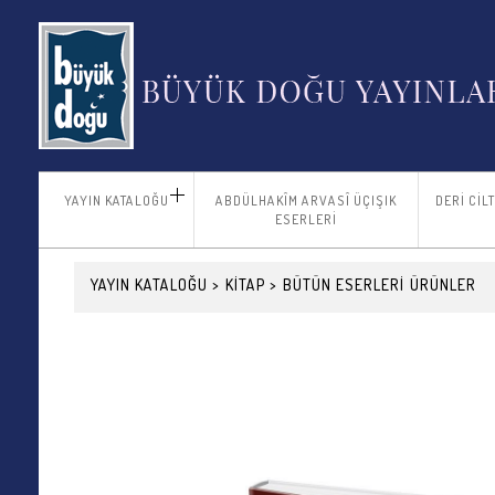
YAYIN KATALOĞU
ABDÜLHAKÎM ARVASÎ ÜÇIŞIK
DERİ CİL
ESERLERİ
YAYIN KATALOĞU
>
KİTAP
>
BÜTÜN ESERLERİ
ÜRÜNLER