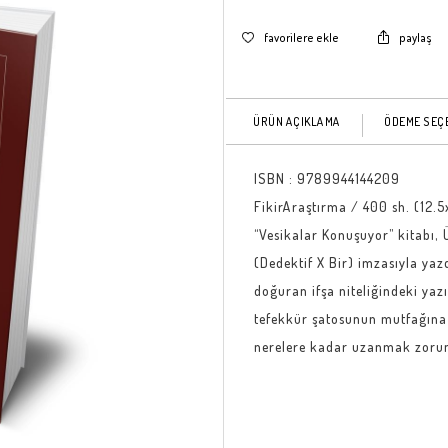
favorilere ekle
paylaş
ÜRÜN AÇIKLAMA
ÖDEME SEÇ
ISBN :
9789944144209
FikirAraştırma / 400 sh. (12.
“Vesikalar Konuşuyor” kitabı, 
(Dedektif X Bir) imzasıyla yaz
doğuran ifşa niteliğindeki yazı
tefekkür şatosunun mutfağına 
nerelere kadar uzanmak zorund