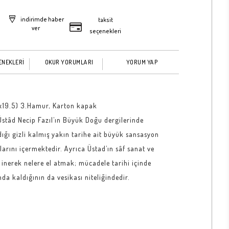
indirimde haber
taksit
ver
seçenekleri
ENEKLERİ
OKUR YORUMLARI
YORUM YAP
5x19.5) 3.Hamur, Karton kapak
Üstâd Necip Fazıl’ın Büyük Doğu dergilerinde
dığı gizli kalmış yakın tarihe ait büyük sansasyon
larını içermektedir. Ayrıca Üstad’ın sâf sanat ve
inerek nelere el atmak; mücadele tarihi içinde
a kaldığının da vesikası niteliğindedir.