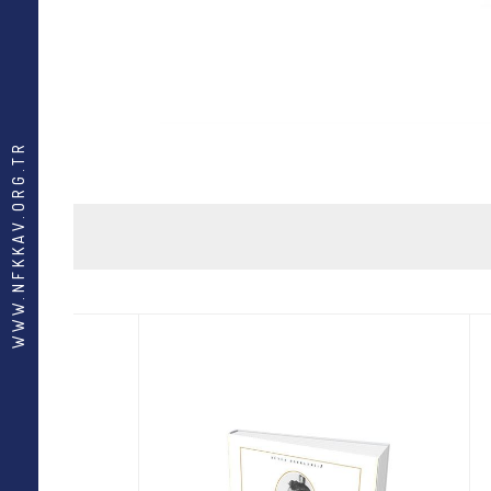
WWW.NFKKAV.ORG.TR