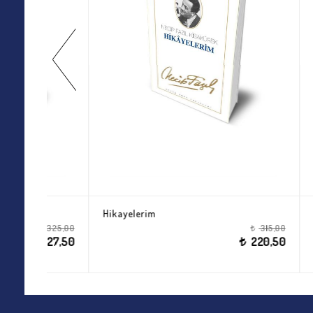
Cinnet Mustatili
Hikayele
325,00
t
227,50
t