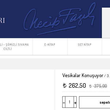
TLİ - ŞÖMİZLİ SIVAMA
E-KİTAP
SET KİTAP
CİLTLİ
Vesikalar Konuşuyor
/ 3.
262,50
t
375,00
t
-
+