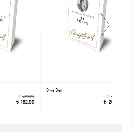
Kafa Kağıdı
O ve B
440,00
260,00
t
t
308,00
182,00
t